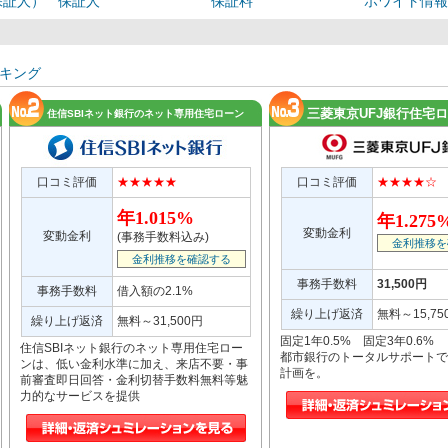
保証人）
保証人
保証料
ホワイト情報
キング
三菱東京UFJ銀行住宅
住信SBIネット銀行のネット専用住宅ローン
口コミ評価
★★★★★
口コミ評価
★★★★☆
年1.015%
年1.275
変動金利
変動金利
(事務手数料込み)
金利推移を
金利推移を確認する
事務手数料
31,500円
事務手数料
借入額の2.1%
繰り上げ返済
無料～15,75
繰り上げ返済
無料～31,500円
固定1年0.5% 固定3年0.6%
住信SBIネット銀行のネット専用住宅ロー
都市銀行のトータルサポートで
ンは、低い金利水準に加え、来店不要・事
計画を。
前審査即日回答・金利切替手数料無料等魅
力的なサービスを提供