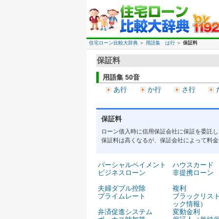
住宅ローン比較大辞典
＞
用語集 は行
＞
保証料
保証料
用語集 50音
あ行
か行
さ行
保証料
ローン借入時に信用保証会社に保証を委託し
保証料は高くなるが、保証会社によって料金
パーシャルペイメント
ハウスカード
ビジネスローン
非提携ローン
夫婦ダブル控除
複利
プライムレート
ブラックリス
ック情報）
弁済促進システム
変動金利