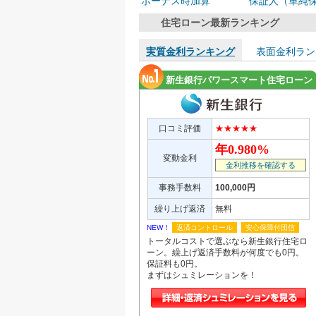
ボーナス時加算
保証人（単純
住宅ローン最新ランキング
実質金利ランキング
表面金利ラン
新生銀行パワースマート住宅ローン
口コミ評価
★★★★★
年0.980%
変動金利
金利推移を確認する
事務手数料
100,000円
繰り上げ返済
無料
NEW！
返済コントロール
安心保障付団信
トータルコストで選ぶなら新生銀行住宅ロ
ーン。繰上げ返済手数料が何度でも0円。
保証料も0円。
まずはシュミレーションを！