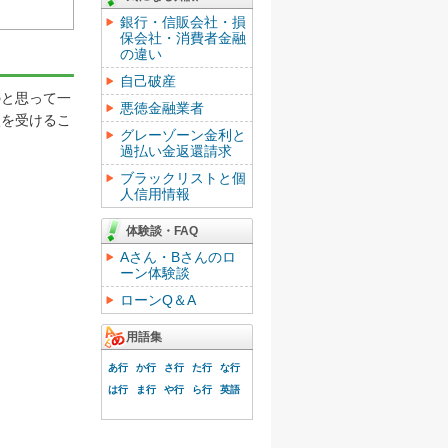
銀行・信販会社・損
保会社・消費者金融
の違い
自己破産
と思って一
悪徳金融業者
談を受けるこ
グレーゾーン金利と
過払い金返還請求
ブラックリストと個
人信用情報
体験談・FAQ
Aさん・Bさんのロ
ーン体験談
ローンQ＆A
用語集
あ行
か行
さ行
た行
な行
は行
ま行
や行
ら行
英語