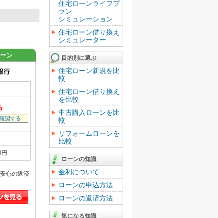
住宅ローンライフプ
ラン
シミュレーション
住宅ローン借り換え
シミュレーター
ローン
目的別に選ぶ
住宅ローン新規を比
較
住宅ローン借り換え
を比較
%
中古購入ローンを比
確認する
較
リフォームローンを
比較
0円
ローンの知識
金利について
安心の返済
ローンの申込方法
ローンの返済方法
気になる知識