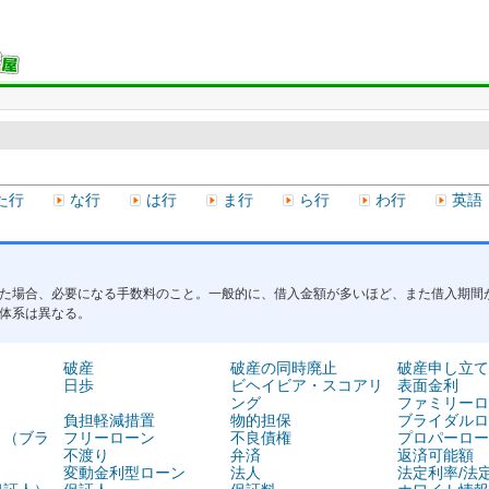
た行
な行
は行
ま行
ら行
わ行
英語
た場合、必要になる手数料のこと。一般的に、借入金額が多いほど、また借入期間
体系は異なる。
破産
破産の同時廃止
破産申し立て
日歩
ビヘイビア・スコアリ
表面金利
ング
ファミリーロ
負担軽減措置
物的担保
ブライダルロ
ト（ブラ
フリーローン
不良債権
プロパーロー
不渡り
弁済
返済可能額
変動金利型ローン
法人
法定利率/法