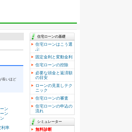
住宅ローンの基礎
住宅ローンはこう選
ぶ
固定金利と変動金利
住宅ローンの控除
必要な頭金と返済額
の目安
が長いほど
ローンの見直しテク
ニック
住宅ローンの審査
住宅ローンの申込の
ーン
流れ
ーン
ン
シミュレーター
定利率
無料診断