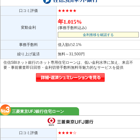
口コミ評価
★★★★★
年1.015%
変動金利
(事務手数料込み)
金利推移を確認する
事務手数料
借入額の2.1%
繰り上げ返済
無料～31,500円
住信SBIネット銀行のネット専用住宅ローンは、低い金利水準に加え、来店不
要・事前審査即日回答・金利切替手数料無料等魅力的なサービスを提供
三菱東京UFJ銀行住宅ローン
口コミ評価
★★★★☆