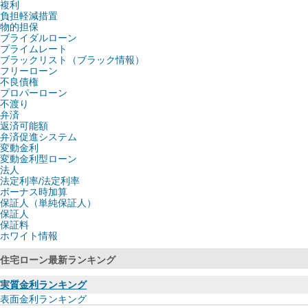
複利
負担軽減措置
物的担保
ブライダルローン
プライムレート
ブラックリスト（ブラック情報）
フリーローン
不良債権
プロパーローン
不渡り
弁済
返済可能額
弁済促進システム
変動金利
変動金利型ローン
法人
法定利率/法定利率
ボーナス時加算
保証人（単純保証人）
保証人
保証料
ホワイト情報
住宅ローン最新ランキング
実質金利ランキング
表面金利ランキング