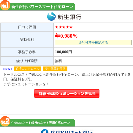
新生銀行パワースマート住宅ローン
口コミ評価
★★★★★
年0.980%
変動金利
金利推移を確認する
事務手数料
100,000円
繰り上げ返済
無料
NEW！
返済コントロール
安心保障付団信
トータルコストで選ぶなら新生銀行住宅ローン。繰上げ返済手数料が何度でも0
円。保証料も0円。
まずはシュミレーションを！
住信SBIネット銀行のネット専用住宅ローン