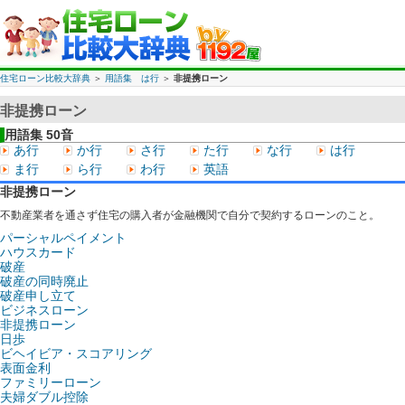
住宅ローン比較大辞典
＞
用語集 は行
＞
非提携ローン
非提携ローン
用語集 50音
あ行
か行
さ行
た行
な行
は行
ま行
ら行
わ行
英語
非提携ローン
不動産業者を通さず住宅の購入者が金融機関で自分で契約するローンのこと。
パーシャルペイメント
ハウスカード
破産
破産の同時廃止
破産申し立て
ビジネスローン
非提携ローン
日歩
ビヘイビア・スコアリング
表面金利
ファミリーローン
夫婦ダブル控除