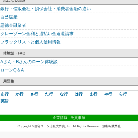
気になる知識
銀行・信販会社・損保会社・消費者金融の違い
自己破産
悪徳金融業者
グレーゾーン金利と過払い金返還請求
ブラックリストと個人信用情報
体験談・FAQ
Aさん・Bさんのローン体験談
ローンQ＆A
用語集
あ行
か行
さ行
た行
な行
は行
ま行
や行
ら行
英語
企業情報
-
免責事項
Copyright ©住宅ローン比較大辞典, Inc. All Rights Reserved. 無断転載禁止