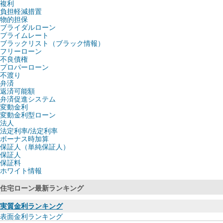
複利
負担軽減措置
物的担保
ブライダルローン
プライムレート
ブラックリスト（ブラック情報）
フリーローン
不良債権
プロパーローン
不渡り
弁済
返済可能額
弁済促進システム
変動金利
変動金利型ローン
法人
法定利率/法定利率
ボーナス時加算
保証人（単純保証人）
保証人
保証料
ホワイト情報
住宅ローン最新ランキング
実質金利ランキング
表面金利ランキング