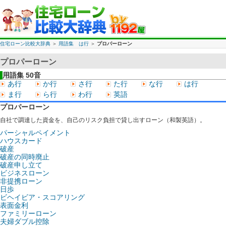
住宅ローン比較大辞典
＞
用語集 は行
＞
プロパーローン
プロパーローン
用語集 50音
あ行
か行
さ行
た行
な行
は行
ま行
ら行
わ行
英語
プロパーローン
自社で調達した資金を、自己のリスク負担で貸し出すローン（和製英語）。
パーシャルペイメント
ハウスカード
破産
破産の同時廃止
破産申し立て
ビジネスローン
非提携ローン
日歩
ビヘイビア・スコアリング
表面金利
ファミリーローン
夫婦ダブル控除