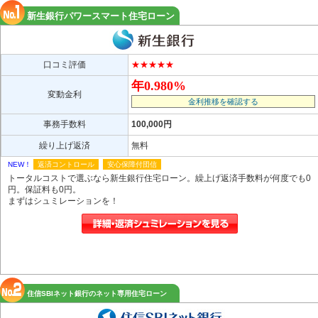
新生銀行パワースマート住宅ローン
口コミ評価
★★★★★
年0.980%
変動金利
金利推移を確認する
事務手数料
100,000円
繰り上げ返済
無料
NEW！
返済コントロール
安心保障付団信
トータルコストで選ぶなら新生銀行住宅ローン。繰上げ返済手数料が何度でも0
円。保証料も0円。
まずはシュミレーションを！
住信SBIネット銀行のネット専用住宅ローン