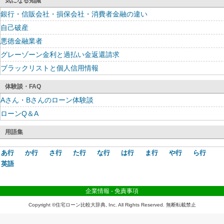
気になる知識
銀行・信販会社・損保会社・消費者金融の違い
自己破産
悪徳金融業者
グレーゾーン金利と過払い金返還請求
ブラックリストと個人信用情報
体験談・FAQ
Aさん・Bさんのローン体験談
ローンQ＆A
用語集
あ行
か行
さ行
た行
な行
は行
ま行
や行
ら行
英語
企業情報
-
免責事項
Copyright ©住宅ローン比較大辞典, Inc. All Rights Reserved. 無断転載禁止