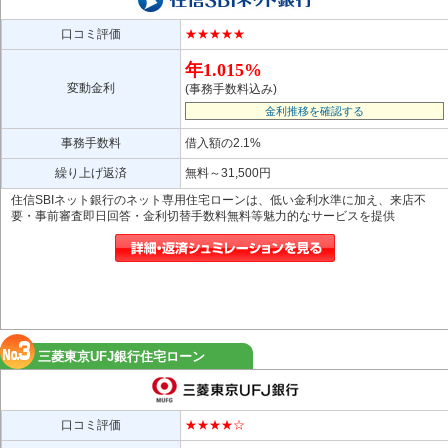
口コミ評価
★★★★★
年1.015%
変動金利
(事務手数料込み)
金利推移を確認する
事務手数料
借入額の2.1%
繰り上げ返済
無料～31,500円
住信SBIネット銀行のネット専用住宅ローンは、低い金利水準に加え、来店不
要・事前審査即日回答・金利切替手数料無料等魅力的なサービスを提供
三菱東京UFJ銀行住宅ローン
口コミ評価
★★★★☆