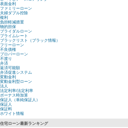
表面金利
ファミリーローン
夫婦ダブル控除
複利
負担軽減措置
物的担保
ブライダルローン
プライムレート
ブラックリスト（ブラック情報）
フリーローン
不良債権
プロパーローン
不渡り
弁済
返済可能額
弁済促進システム
変動金利
変動金利型ローン
法人
法定利率/法定利率
ボーナス時加算
保証人（単純保証人）
保証人
保証料
ホワイト情報
住宅ローン最新ランキング