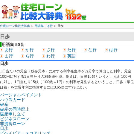
住宅ローン比較大辞典
＞
用語集 は行
＞
日歩
日歩
用語集 50音
あ行
か行
さ行
た行
な行
は行
ま行
ら行
わ行
英語
日歩
1日当たりの元金（残存元本）に対する利率発生率を万分率で算出した利率。元金
100円に対する1日当たりの利率発生率。例えば、日歩15銭というと、元金 100円
に対し、1日当たり15銭（ 100銭＝1円）の利率が発生するということ。日歩（単位
は銭）を実質年利に換算するには3.65倍にすればよい。
パーシャルペイメント
ハウスカード
破産
破産の同時廃止
破産申し立て
ビジネスローン
非提携ローン
日歩
ビヘイビア・スコアリング