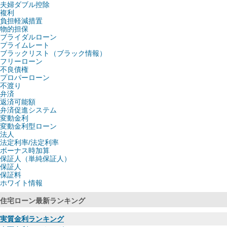
夫婦ダブル控除
複利
負担軽減措置
物的担保
ブライダルローン
プライムレート
ブラックリスト（ブラック情報）
フリーローン
不良債権
プロパーローン
不渡り
弁済
返済可能額
弁済促進システム
変動金利
変動金利型ローン
法人
法定利率/法定利率
ボーナス時加算
保証人（単純保証人）
保証人
保証料
ホワイト情報
住宅ローン最新ランキング
実質金利ランキング