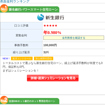
表面金利ランキング
新生銀行パワースマート住宅ローン
口コミ評価
★★★★★
年0.980%
変動金利
金利推移を確認する
事務手数料
100,000円
繰り上げ返済
無料
NEW！
返済コントロール
安心保障付団信
トータルコストで選ぶなら新生銀行住宅ローン。繰上げ返済手数料が何度でも0
円。保証料も0円。
まずはシュミレーションを！
住信SBIネット銀行のネット専用住宅ローン