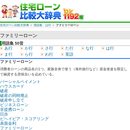
住宅ローン比較大辞典
＞
用語集 は行
＞
ファミリーローン
ファミリーローン
用語集 50音
あ行
か行
さ行
た行
な行
は行
ま行
ら行
わ行
英語
ファミリーローン
消費者ローンの商品名の1つ。家族全体で使う（海外旅行など）資金使途を限定し
て融資する意味合いを込めている。
パーシャルペイメント
ハウスカード
破産
破産の同時廃止
破産申し立て
ビジネスローン
非提携ローン
日歩
ビヘイビア・スコアリング
表面金利
ファミリーローン