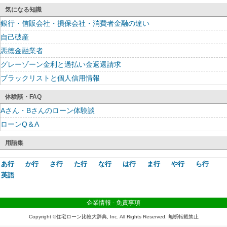
気になる知識
銀行・信販会社・損保会社・消費者金融の違い
自己破産
悪徳金融業者
グレーゾーン金利と過払い金返還請求
ブラックリストと個人信用情報
体験談・FAQ
Aさん・Bさんのローン体験談
ローンQ＆A
用語集
あ行
か行
さ行
た行
な行
は行
ま行
や行
ら行
英語
企業情報
-
免責事項
Copyright ©住宅ローン比較大辞典, Inc. All Rights Reserved. 無断転載禁止