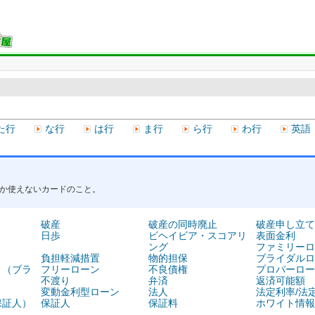
た行
な行
は行
ま行
ら行
わ行
英語
か使えないカードのこと。
破産
破産の同時廃止
破産申し立て
日歩
ビヘイビア・スコアリ
表面金利
ング
ファミリーロ
負担軽減措置
物的担保
ブライダルロ
ト（ブラ
フリーローン
不良債権
プロパーロー
不渡り
弁済
返済可能額
変動金利型ローン
法人
法定利率/法
保証人）
保証人
保証料
ホワイト情報