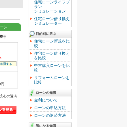
住宅ローンライフプ
ラン
シミュレーション
住宅ローン借り換え
シミュレーター
ローン
目的別に選ぶ
住宅ローン新規を比
較
住宅ローン借り換え
%
を比較
確認する
中古購入ローンを比
較
リフォームローンを
比較
0円
ローンの知識
安心の返済
金利について
ローンの申込方法
ローンの返済方法
気になる知識