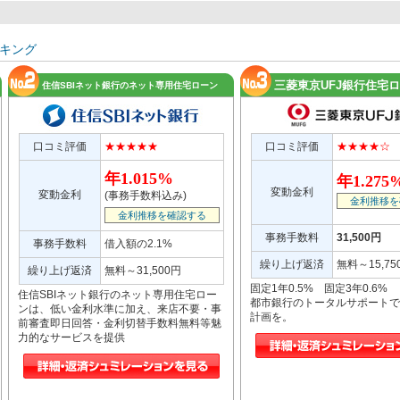
キング
三菱東京UFJ銀行住宅
住信SBIネット銀行のネット専用住宅ローン
口コミ評価
★★★★★
口コミ評価
★★★★☆
年1.015%
年1.275
変動金利
変動金利
(事務手数料込み)
金利推移を
金利推移を確認する
事務手数料
31,500円
事務手数料
借入額の2.1%
繰り上げ返済
無料～15,75
繰り上げ返済
無料～31,500円
固定1年0.5% 固定3年0.6%
住信SBIネット銀行のネット専用住宅ロー
都市銀行のトータルサポートで
ンは、低い金利水準に加え、来店不要・事
計画を。
前審査即日回答・金利切替手数料無料等魅
力的なサービスを提供