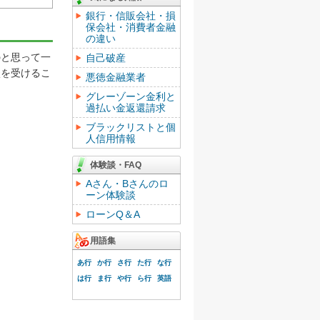
銀行・信販会社・損
保会社・消費者金融
の違い
と思って一
自己破産
談を受けるこ
悪徳金融業者
グレーゾーン金利と
過払い金返還請求
ブラックリストと個
人信用情報
体験談・FAQ
Aさん・Bさんのロ
ーン体験談
ローンQ＆A
用語集
あ行
か行
さ行
た行
な行
は行
ま行
や行
ら行
英語