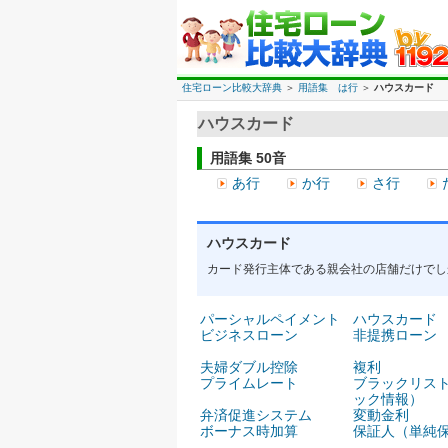
住宅ローン比較大辞典
＞
用語集 は行
＞
ハウスカード
ハウスカード
用語集 50音
あ行
か行
さ行
ハウスカード
カード発行主体である親会社の店舗だけでし
パーシャルペイメント
ハウスカード
ビジネスローン
非提携ローン
夫婦ダブル控除
複利
プライムレート
ブラックリス
ック情報）
弁済促進システム
変動金利
ボーナス時加算
保証人（単純