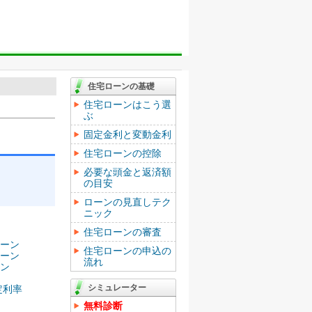
住宅ローンの基礎
住宅ローンはこう選
ぶ
固定金利と変動金利
住宅ローンの控除
必要な頭金と返済額
の目安
ローンの見直しテク
ニック
住宅ローンの審査
ーン
住宅ローンの申込の
ーン
流れ
ン
シミュレーター
定利率
無料診断