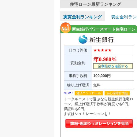
住宅ローン最新ランキング
実質金利ランキング
表面金利ラン
新生銀行パワースマート住宅ローン
口コミ評価
★★★★★
年0.980%
変動金利
金利推移を確認する
事務手数料
100,000円
繰り上げ返済
無料
NEW！
返済コントロール
安心保障付団信
トータルコストで選ぶなら新生銀行住宅ロ
ーン。繰上げ返済手数料が何度でも0円。
保証料も0円。
まずはシュミレーションを！