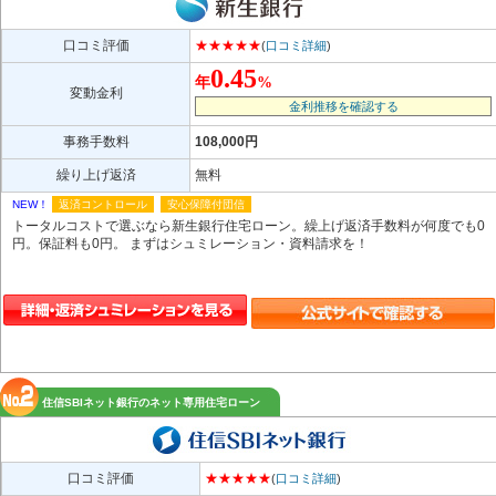
口コミ評価
★★★★★
(
口コミ詳細
)
0.45
年
%
変動金利
金利推移を確認する
事務手数料
108,000円
繰り上げ返済
無料
NEW！
返済コントロール
安心保障付団信
トータルコストで選ぶなら新生銀行住宅ローン。繰上げ返済手数料が何度でも0
円。保証料も0円。 まずはシュミレーション・資料請求を！
住信SBIネット銀行のネット専用住宅ローン
口コミ評価
★★★★★
(
口コミ詳細
)