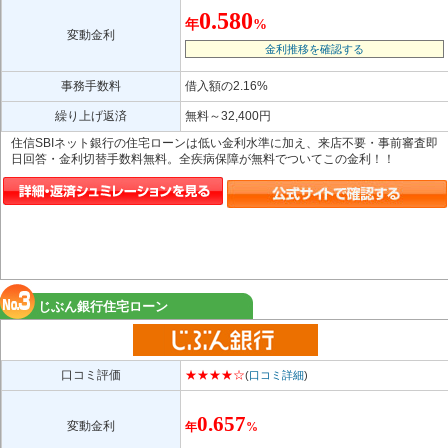
0.580
年
%
変動金利
金利推移を確認する
事務手数料
借入額の2.16%
繰り上げ返済
無料～32,400円
住信SBIネット銀行の住宅ローンは低い金利水準に加え、来店不要・事前審査即
日回答・金利切替手数料無料。全疾病保障が無料でついてこの金利！！
じぶん銀行住宅ローン
口コミ評価
★★★★☆
(
口コミ詳細
)
0.657
変動金利
年
%