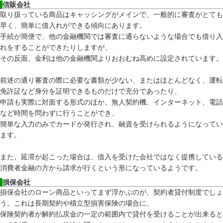
信販会社
取り扱っている商品はキャッシングがメインで、一般的に審査がとても
早く、簡単に借入れができる傾向にあります。
手続が簡便で、他の金融機関では審査に通らないような場合でも借り入
れをすることができたりしますが、
その反面、金利は他の金融機関よりおおむね高めに設定されています。
前述の通り審査の際に必要な書類が少ない、またはほとんどなく、運転
免許証など身分を証明できるものだけで充分であったり、
申請も実際に対面する形式のほか、無人契約機、インターネット、電話
など時間を問わずに行うことができ、
簡単な入力のみでカードが発行され、融資を受けられるようになってい
ます。
また、延滞が起こった場合は、借入を受けた会社ではなく提携している
消費者金融の方から請求が行くという形になっているようです。
損保会社
損保会社のローン商品といってまず浮かぶのが、契約者貸付制度でしょ
う。これは長期契約や積立型損害保険の場合に、
保険契約者が解約払戻金の一定の範囲内で貸付を受けることが出来ると