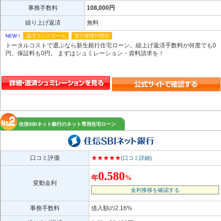
事務手数料
108,000円
繰り上げ返済
無料
NEW！
返済コントロール
安心保障付団信
トータルコストで選ぶなら新生銀行住宅ローン。繰上げ返済手数料が何度でも0
円。保証料も0円。 まずはシュミレーション・資料請求を！
住信SBIネット銀行のネット専用住宅ローン
口コミ評価
★★★★★
(
口コミ詳細
)
0.580
年
%
変動金利
金利推移を確認する
事務手数料
借入額の2.16%