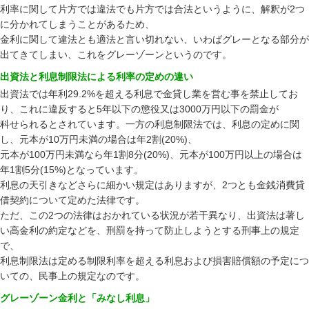
利率に関して片方では違法でも片方では合法というように、解釈が2つ
に分かれてしまうことがあるため、
金利に関して違法とも適法と言い切れない、いわばグレーとなる部分が
出てきてしまい、これをグレーゾーンというのです。
出資法と利息制限法による利率の定めの違い
出資法では年利29.2%を超える利息で金貸し業を営む事を禁止してお
り、これに違反すると5年以下の懲役又は3000万円以下の罰金が
科せられるとされています。一方の利息制限法では、利息の定めに関
し、元本が10万円未満の場合は年2割(20%)、
元本が100万円未満なら年1割8分(20%)、元本が100万円以上の場合は
年1割5分(15%)となっています。
利息の天引きなどさらに細かい規定はありますが、2つとも金銭消費貸
借契約について定めた法律です。
ただ、この2つの法律はおかれている状況が若干異なり、出資法は著し
い高金利の約定などを、刑罰を持って防止しようとする刑事上の規定
で、
利息制限法は定める制限利率を超える利息および損害賠償額の予定につ
いての、民事上の規定なのです。
グレーゾーン金利と「みなし利息」