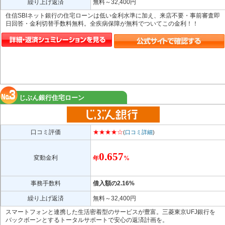
繰り上げ返済
無料～32,400円
住信SBIネット銀行の住宅ローンは低い金利水準に加え、来店不要・事前審査即
日回答・金利切替手数料無料。全疾病保障が無料でついてこの金利！！
じぶん銀行住宅ローン
口コミ評価
★★★★☆
(
口コミ詳細
)
0.657
変動金利
年
%
事務手数料
借入額の2.16%
繰り上げ返済
無料～32,400円
スマートフォンと連携した生活密着型のサービスが豊富。三菱東京UFJ銀行を
バックボーンとするトータルサポートで安心の返済計画を。