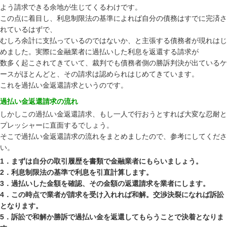
よう請求できる余地が生じてくるわけです。
この点に着目し、利息制限法の基準によれば自分の債務はすでに完済さ
れているはずで、
むしろ余計に支払っているのではないか、と主張する債務者が現れはじ
めました。実際に金融業者に過払いした利息を返還する請求が
数多く起こされてきていて、裁判でも債務者側の勝訴判決が出ているケ
ースがほとんどと、その請求は認められはじめてきています。
これを過払い金返還請求というのです。
過払い金返還請求の流れ
しかしこの過払い金返還請求、もし一人で行おうとすれば大変な忍耐と
プレッシャーに直面するでしょう。
そこで過払い金返還請求の流れをまとめましたので、参考にしてくださ
い。
1．まずは自分の取引履歴を書類で金融業者にもらいましょう。
2．利息制限法の基準で利息を引直計算します。
3．過払いした金額を確認、その金額の返還請求を業者にします。
4．この時点で業者が請求を受け入れれば和解。交渉決裂になれば訴訟
となります。
5．訴訟で和解か勝訴で過払い金を返還してもらうことで決着となりま