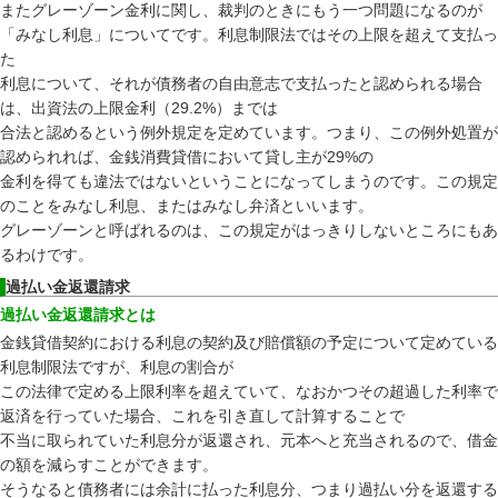
またグレーゾーン金利に関し、裁判のときにもう一つ問題になるのが
「みなし利息」についてです。利息制限法ではその上限を超えて支払っ
た
利息について、それが債務者の自由意志で支払ったと認められる場合
は、出資法の上限金利（29.2%）までは
合法と認めるという例外規定を定めています。つまり、この例外処置が
認められれば、金銭消費貸借において貸し主が29%の
金利を得ても違法ではないということになってしまうのです。この規定
のことをみなし利息、またはみなし弁済といいます。
グレーゾーンと呼ばれるのは、この規定がはっきりしないところにもあ
るわけです。
過払い金返還請求
過払い金返還請求とは
金銭貸借契約における利息の契約及び賠償額の予定について定めている
利息制限法ですが、利息の割合が
この法律で定める上限利率を超えていて、なおかつその超過した利率で
返済を行っていた場合、これを引き直して計算することで
不当に取られていた利息分が返還され、元本へと充当されるので、借金
の額を減らすことができます。
そうなると債務者には余計に払った利息分、つまり過払い分を返還する