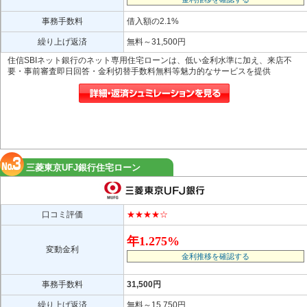
事務手数料
借入額の2.1%
繰り上げ返済
無料～31,500円
住信SBIネット銀行のネット専用住宅ローンは、低い金利水準に加え、来店不
要・事前審査即日回答・金利切替手数料無料等魅力的なサービスを提供
三菱東京UFJ銀行住宅ローン
口コミ評価
★★★★☆
年1.275%
変動金利
金利推移を確認する
事務手数料
31,500円
繰り上げ返済
無料～15,750円