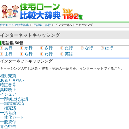
住宅ローン比較大辞典
＞
用語集 あ行
＞
インターネットキャッシング
インターネットキャッシング
用語集 50音
あ行
か行
さ行
た行
な行
は行
ま行
ら行
わ行
英語
インターネットキャッシング
キャッシングの申し込み・審査・契約の手続きを、インターネットですること。
相対売買
あるとき払い
暗証番号
異時廃止
イシュア
一部繰上げ返済
一部増額返済
一括完済
一括返済
一体化カード
一般貸付
青色申告