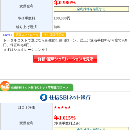
年0.980%
変動金利
金利推移を確認する
事務手数料
100,000円
繰り上げ返済
無料
NEW！
返済コントロール
安心保障付団信
トータルコストで選ぶなら新生銀行住宅ローン。繰上げ返済手数料が何度でも0
円。保証料も0円。
まずはシュミレーションを！
住信SBIネット銀行のネット専用住宅ローン
口コミ評価
★★★★★
年1.015%
変動金利
(事務手数料込み)
金利推移を確認する