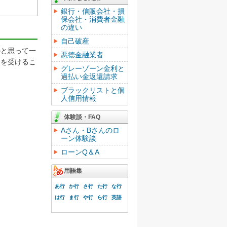
銀行・信販会社・損
保会社・消費者金融
の違い
自己破産
と思って一
悪徳金融業者
談を受けるこ
グレーゾーン金利と
過払い金返還請求
ブラックリストと個
人信用情報
体験談・FAQ
Aさん・Bさんのロ
ーン体験談
ローンQ＆A
用語集
あ行
か行
さ行
た行
な行
は行
ま行
や行
ら行
英語