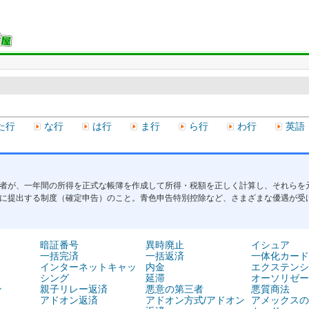
た行
な行
は行
ま行
ら行
わ行
英語
者が、一年間の所得を正式な帳簿を作成して所得・税額を正しく計算し、それらを
に提出する制度（確定申告）のこと。青色申告特別控除など、さまざまな優遇が受
暗証番号
異時廃止
イシュア
一括完済
一括返済
一体化カード
インターネットキャッ
内金
エクステンシ
シング
延滞
オーソリゼー
ン
親子リレー返済
悪意の第三者
悪質商法
アドオン返済
アドオン方式/アドオン
アメックスの