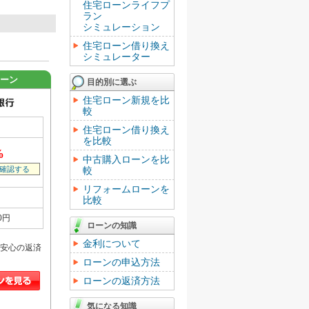
住宅ローンライフプ
ラン
シミュレーション
住宅ローン借り換え
シミュレーター
ローン
目的別に選ぶ
住宅ローン新規を比
較
住宅ローン借り換え
を比較
%
中古購入ローンを比
確認する
較
リフォームローンを
比較
0円
ローンの知識
金利について
安心の返済
ローンの申込方法
ローンの返済方法
気になる知識