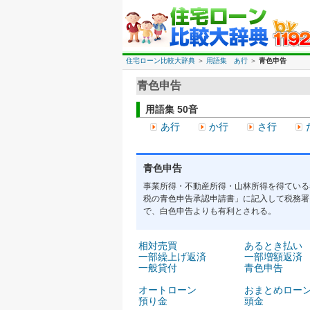
住宅ローン比較大辞典
＞
用語集 あ行
＞
青色申告
青色申告
用語集 50音
あ行
か行
さ行
青色申告
事業所得・不動産所得・山林所得を得ている
税の青色申告承認申請書」に記入して税務署
で、白色申告よりも有利とされる。
相対売買
あるとき払い
一部繰上げ返済
一部増額返済
一般貸付
青色申告
オートローン
おまとめロー
預り金
頭金