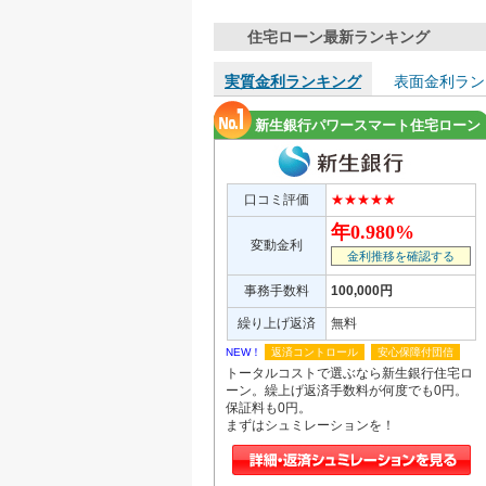
住宅ローン最新ランキング
実質金利ランキング
表面金利ラン
新生銀行パワースマート住宅ローン
口コミ評価
★★★★★
年0.980%
変動金利
金利推移を確認する
事務手数料
100,000円
繰り上げ返済
無料
NEW！
返済コントロール
安心保障付団信
トータルコストで選ぶなら新生銀行住宅ロ
ーン。繰上げ返済手数料が何度でも0円。
保証料も0円。
まずはシュミレーションを！