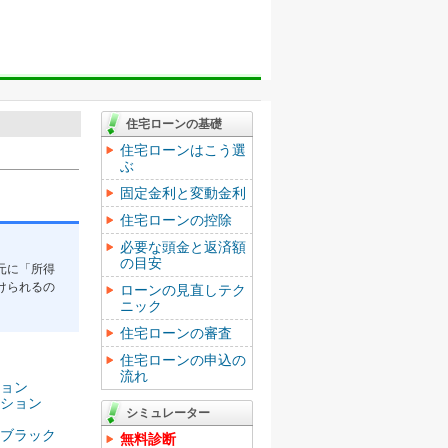
住宅ローンの基礎
住宅ローンはこう選
ぶ
固定金利と変動金利
住宅ローンの控除
必要な頭金と返済額
の目安
元に「所得
けられるの
ローンの見直しテク
ニック
住宅ローンの審査
住宅ローンの申込の
流れ
ョン
ション
シミュレーター
ブラック
無料診断