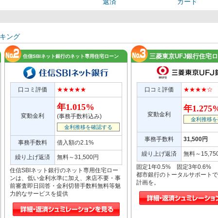
返済
カード
キング
三菱東京UFJ銀行住宅
住信SBIネット銀行のネット専用住宅ローン
口コミ評価
★★★★★
口コミ評価
★★★★☆
年1.015%
年1.275
変動金利
変動金利
(事務手数料込み)
金利推移を
金利推移を確認する
事務手数料
31,500円
事務手数料
借入額の2.1%
繰り上げ返済
無料～15,75
繰り上げ返済
無料～31,500円
固定1年0.5% 固定3年0.6%
住信SBIネット銀行のネット専用住宅ロー
都市銀行のトータルサポートで
ンは、低い金利水準に加え、来店不要・事
計画を。
前審査即日回答・金利切替手数料無料等魅
力的なサービスを提供