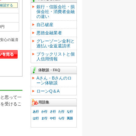
確認する
銀行・信販会社・損
保会社・消費者金融
の違い
自己破産
0円
悪徳金融業者
安心の返済
グレーゾーン金利と
過払い金返還請求
ブラックリストと個
人信用情報
体験談・FAQ
Aさん・Bさんのロ
ーン体験談
ローンQ＆A
と思って一
用語集
談を受けるこ
あ行
か行
さ行
た行
な行
は行
ま行
や行
ら行
英語