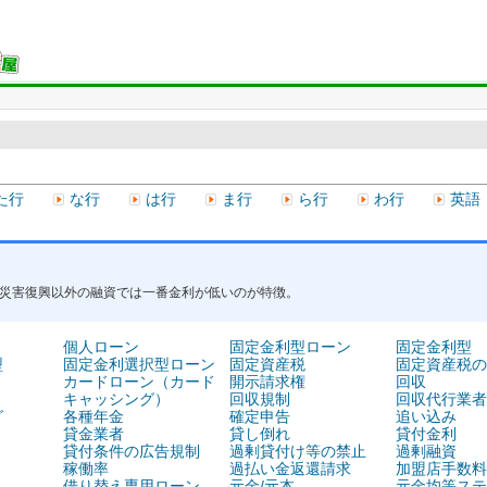
た行
な行
は行
ま行
ら行
わ行
英語
災害復興以外の融資では一番金利が低いのが特徴。
個人ローン
固定金利型ローン
固定金利型
型
固定金利選択型ローン
固定資産税
固定資産税の
カードローン（カード
開示請求権
回収
キャッシング）
回収規制
回収代行業者
グ
各種年金
確定申告
追い込み
貸金業者
貸し倒れ
貸付金利
貸付条件の広告規制
過剰貸付け等の禁止
過剰融資
稼働率
過払い金返還請求
加盟店手数料
借り替え専用ローン
元金/元本
元金均等ステ