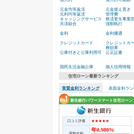
元金均等返済
元金据え置き
元利均等返済
管理費
キャッシングサービス
救済更生事業
共済組合
強制執行
金利
金利優遇
クレジットカード
クレジットカ
務効果
公庫付きと公庫利用可
公正証書
国民生活金融公庫
個人信用情報
住宅ローン最新ランキング
実質金利ランキング
表面金利ラン
新生銀行パワースマート住宅ローン
口コミ評価
★★★★★
年0.980%
変動金利