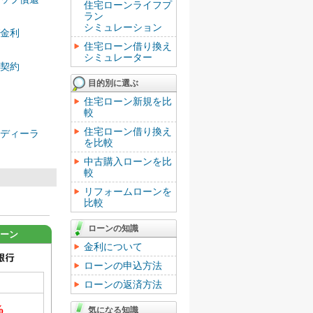
住宅ローンライフプ
ラン
シミュレーション
金利
住宅ローン借り換え
シミュレーター
契約
目的別に選ぶ
住宅ローン新規を比
較
住宅ローン借り換え
ディーラ
を比較
中古購入ローンを比
較
リフォームローンを
比較
ローンの知識
ローン
金利について
ローンの申込方法
ローンの返済方法
%
気になる知識