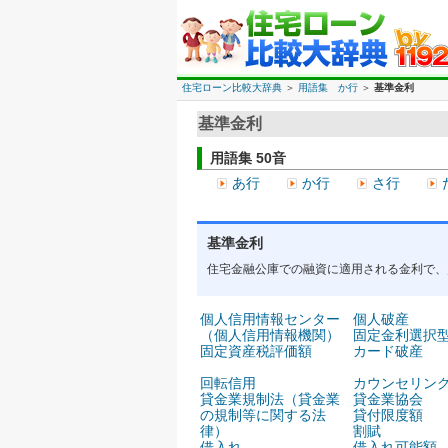
住宅ローン比較大辞典
＞
用語集 か行
＞
基準金利
基準金利
用語集 50音
あ行
か行
さ行
基準金利
住宅金融公庫での融資に適用される金利で、
個人信用情報センター
個人破産
（個人信用情報機関）
固定金利選択
固定資産税評価額
カード破産
回転信用
カウンセリン
貸金業規制法（貸金業
貸金業協会
の規制等に関する法
貸付限度額
律）
割賦
借入れ
借入れ可能額