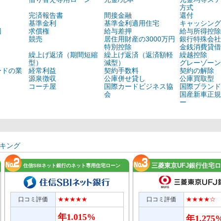
方式
完済報告書
間接金融
還付
基準金利
基準金利適用住宅
キャッシング
団
求償権
給与差押
給与所得控除
競売
居住用財産の3000万円
銀行特殊会社
特別控除
金銭消費貸借
繰上げ返済（期間短縮
繰上げ返済（返済額軽
繰越控除
型）
減型）
グレーゾーン
ードの業
経常利益
契約手数料
契約の解除
源泉徴収
公庫併せ貸し
公庫買取型
コーチ屋
国際カードビジネス協
国際ブランド
会
国産新車正規
ー
キング
三菱東京UFJ銀行住宅
住信SBIネット銀行のネット専用住宅ローン
口コミ評価
★★★★★
口コミ評価
★★★★☆
年1.015%
年1.275