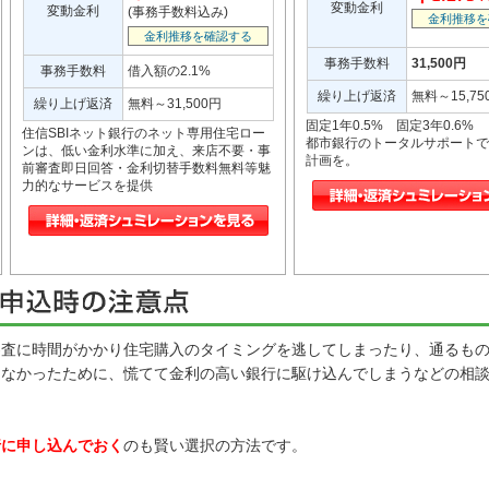
変動金利
変動金利
(事務手数料込み)
金利推移を
金利推移を確認する
事務手数料
31,500円
事務手数料
借入額の2.1%
繰り上げ返済
無料～15,75
繰り上げ返済
無料～31,500円
固定1年0.5% 固定3年0.6%
住信SBIネット銀行のネット専用住宅ロー
都市銀行のトータルサポートで
ンは、低い金利水準に加え、来店不要・事
計画を。
前審査即日回答・金利切替手数料無料等魅
力的なサービスを提供
査に時間がかかり住宅購入のタイミングを逃してしまったり、通るもの
らなかったために、慌てて金利の高い銀行に駆け込んでしまうなどの相
行に申し込んでおく
のも賢い選択の方法です。