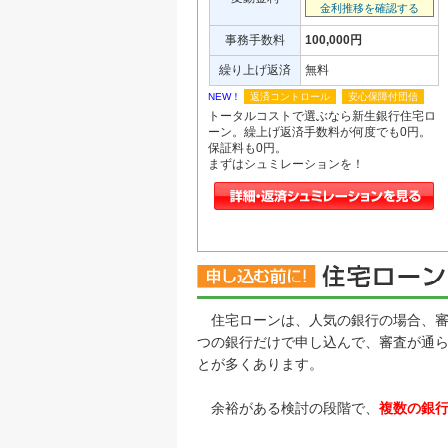
金利推移を確認する
事務手数料
100,000円
繰り上げ返済
無料
NEW！
返済コントロール
安心保障付団信
トータルコストで選ぶなら新生銀行住宅ロ
ーン。繰上げ返済手数料が何度でも0円。
保証料も0円。
まずはシュミレーションを！
住宅ローンは、人気の銀行の場合、審
つの銀行だけで申し込んで、審査が通
とが多くあります。
余裕がある検討の段階で、
複数の銀