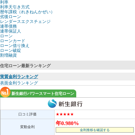
利率
利率天引き方式
暦年課税（れきねんかぜい）
劣後ローン
レンダースエクスチェンジ
連帯債務
連帯保証人
ローン
ローンカード
ローン借り換え
ローン破綻
割増融資
住宅ローン最新ランキング
実質金利ランキング
表面金利ランキング
新生銀行パワースマート住宅ローン
口コミ評価
★★★★★
年0.980%
変動金利
金利推移を確認する