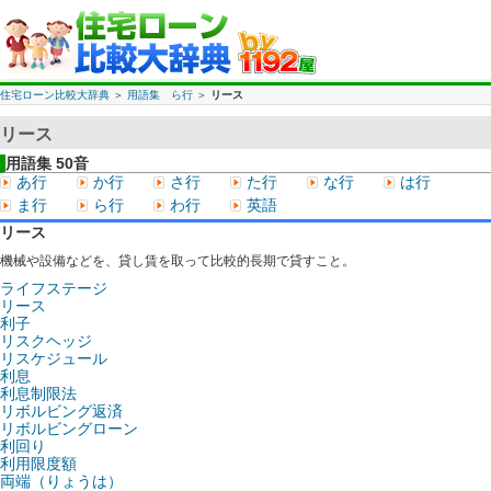
住宅ローン比較大辞典
＞
用語集 ら行
＞
リース
リース
用語集 50音
あ行
か行
さ行
た行
な行
は行
ま行
ら行
わ行
英語
リース
機械や設備などを、貸し賃を取って比較的長期で貸すこと。
ライフステージ
リース
利子
リスクヘッジ
リスケジュール
利息
利息制限法
リボルビング返済
リボルビングローン
利回り
利用限度額
両端（りょうは）