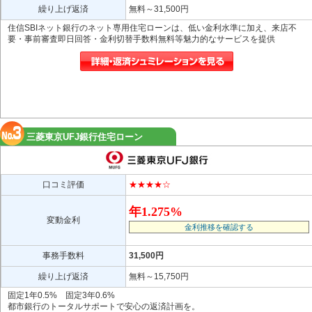
繰り上げ返済
無料～31,500円
住信SBIネット銀行のネット専用住宅ローンは、低い金利水準に加え、来店不
要・事前審査即日回答・金利切替手数料無料等魅力的なサービスを提供
三菱東京UFJ銀行住宅ローン
口コミ評価
★★★★☆
年1.275%
変動金利
金利推移を確認する
事務手数料
31,500円
繰り上げ返済
無料～15,750円
固定1年0.5% 固定3年0.6%
都市銀行のトータルサポートで安心の返済計画を。